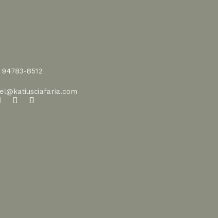
1 94783-8512
vel@katiusciafaria.com