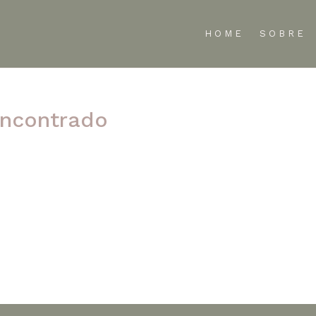
HOME
SOBRE
ncontrado
te refinar sua pesquisa ou use a navegação acima para localizar