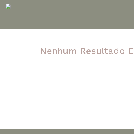
Nenhum Resultado E
A página solicitada não foi encontrada. Ten
post.