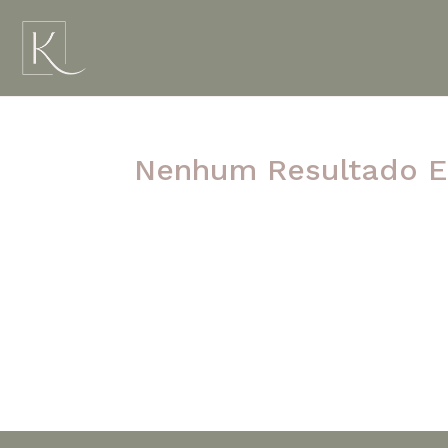
Nenhum Resultado E
A página solicitada não foi encontrada. Ten
post.