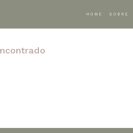
HOME
SOBRE
ncontrado
te refinar sua pesquisa ou use a navegação acima para localizar