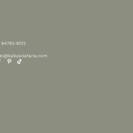
1 94783-8512
vel@katiusciafaria.com