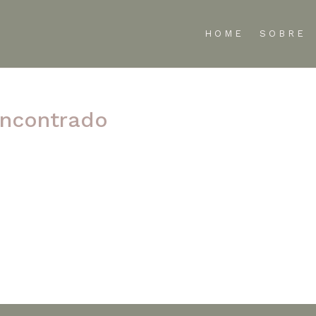
HOME
SOBRE
ncontrado
te refinar sua pesquisa ou use a navegação acima para localizar