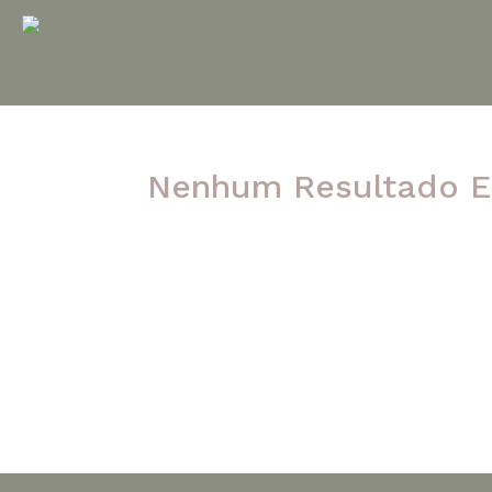
Nenhum Resultado E
A página solicitada não foi encontrada. Ten
post.