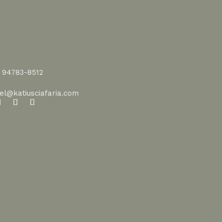
1 94783-8512
vel@katiusciafaria.com