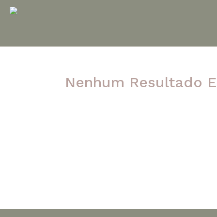
Nenhum Resultado E
A página solicitada não foi encontrada. Ten
post.