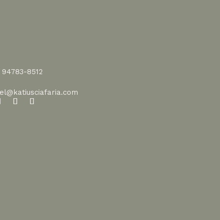
1 94783-8512
vel@katiusciafaria.com