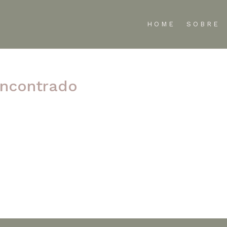
HOME
SOBRE
ncontrado
te refinar sua pesquisa ou use a navegação acima para localizar