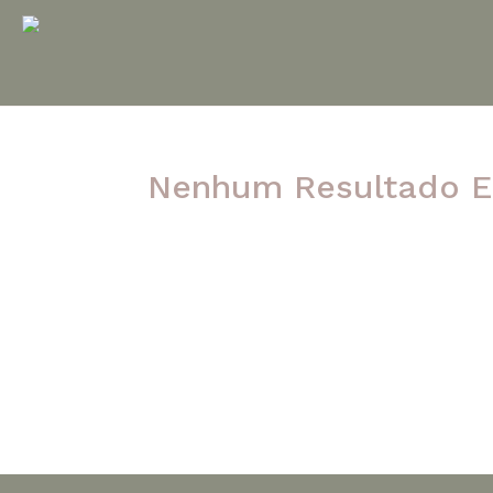
Nenhum Resultado E
A página solicitada não foi encontrada. Ten
post.