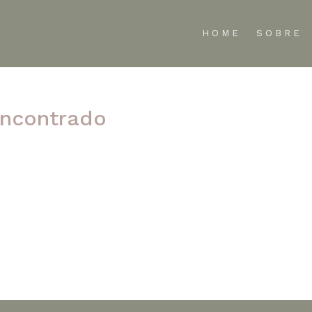
HOME
SOBRE
ncontrado
te refinar sua pesquisa ou use a navegação acima para localizar