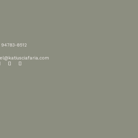
1 94783-8512
vel@katiusciafaria.com