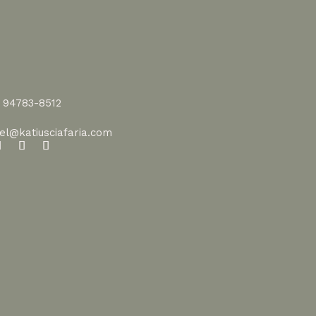
1 94783-8512
vel@katiusciafaria.com