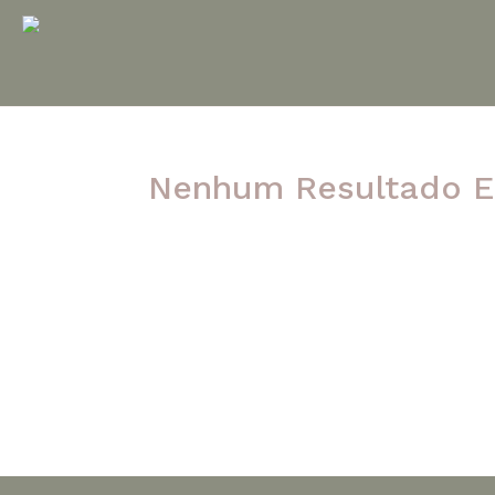
Nenhum Resultado E
A página solicitada não foi encontrada. Ten
post.