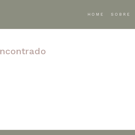
HOME
SOBRE
ncontrado
te refinar sua pesquisa ou use a navegação acima para localizar