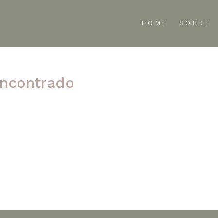
HOME
SOBRE
ncontrado
te refinar sua pesquisa ou use a navegação acima para localizar