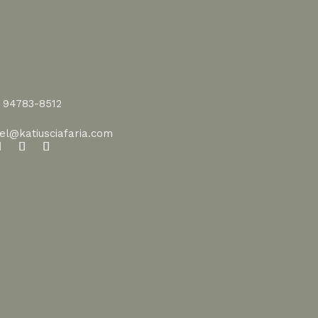
1 94783-8512
vel@katiusciafaria.com