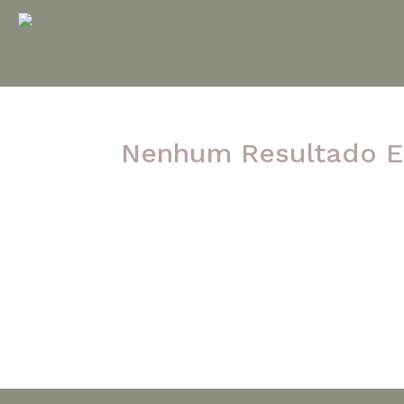
Nenhum Resultado E
A página solicitada não foi encontrada. Ten
post.