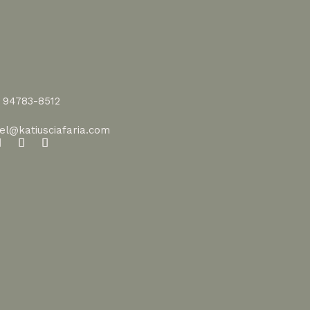
1 94783-8512
vel@katiusciafaria.com