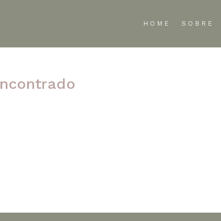
HOME
SOBRE
ncontrado
te refinar sua pesquisa ou use a navegação acima para localizar