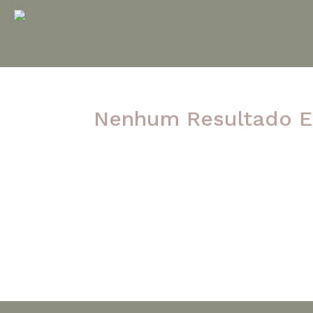
Nenhum Resultado E
A página solicitada não foi encontrada. Ten
post.