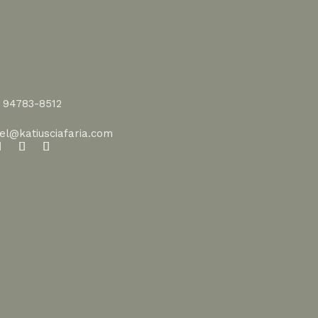
1 94783-8512
vel@katiusciafaria.com