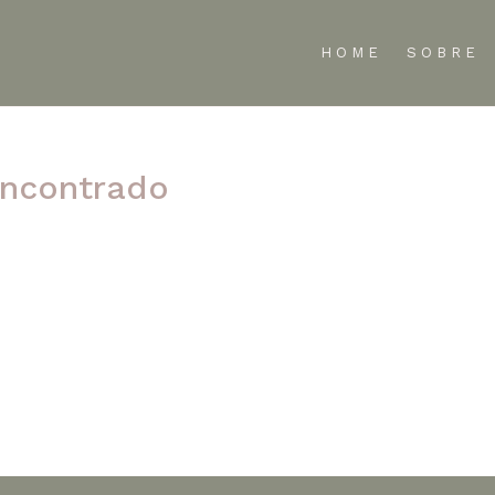
HOME
SOBRE
ncontrado
te refinar sua pesquisa ou use a navegação acima para localizar