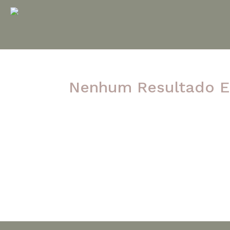
Nenhum Resultado E
A página solicitada não foi encontrada. Ten
post.