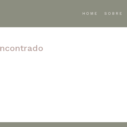
HOME
SOBRE
ncontrado
te refinar sua pesquisa ou use a navegação acima para localizar