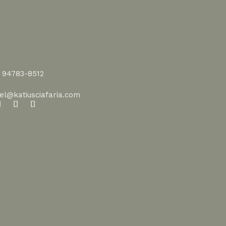
1 94783-8512
vel@katiusciafaria.com