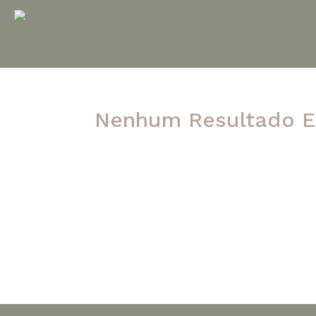
Nenhum Resultado E
A página solicitada não foi encontrada. Ten
post.