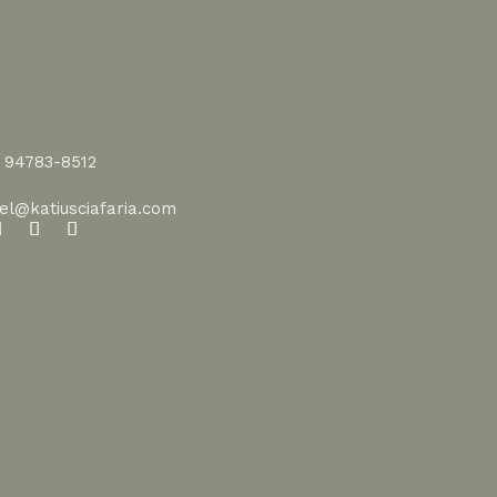
1 94783-8512
vel@katiusciafaria.com