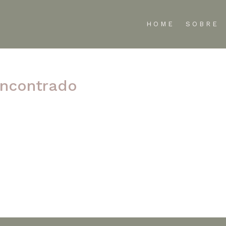
HOME
SOBRE
ncontrado
te refinar sua pesquisa ou use a navegação acima para localizar