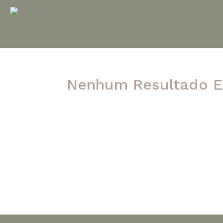
Nenhum Resultado E
A página solicitada não foi encontrada. Ten
post.