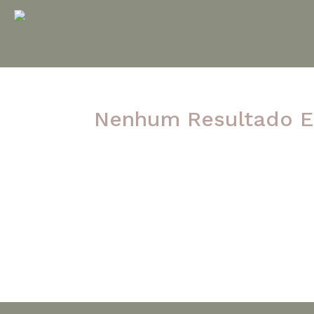
Nenhum Resultado E
A página solicitada não foi encontrada. Ten
post.