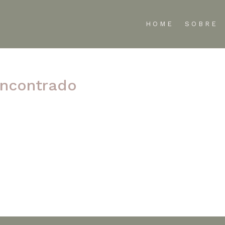
HOME
SOBRE
ncontrado
te refinar sua pesquisa ou use a navegação acima para localizar