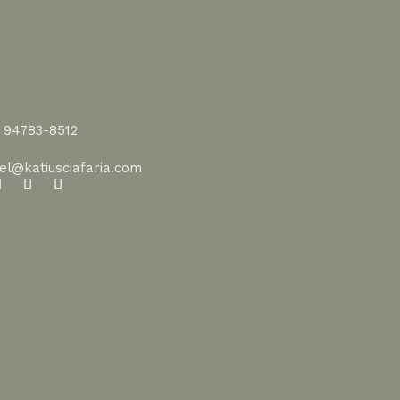
1 94783-8512
vel@katiusciafaria.com