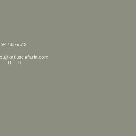
1 94783-8512
vel@katiusciafaria.com