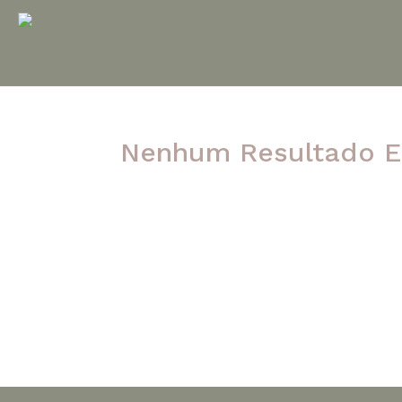
Nenhum Resultado E
A página solicitada não foi encontrada. Ten
post.