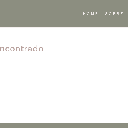
HOME
SOBRE
ncontrado
te refinar sua pesquisa ou use a navegação acima para localizar